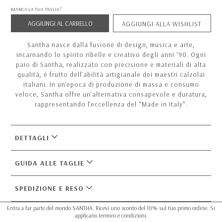
MANCA LA TUA TAGLIA?
AGGIUNGI AL CARRELLO
AGGIUNGI ALLA WISHLIST
Santha nasce dalla fusione di design, musica e arte,
incarnando lo spirito ribelle e creativo degli anni ‘90. Ogni
paio di Santha, realizzato con precisione e materiali di alta
qualità, è frutto dell'abilità artigianale dei maestri calzolai
italiani. In un'epoca di produzione di massa e consumo
veloce, Santha offre un'alternativa consapevole e duratura,
rappresentando l'eccellenza del “Made in Italy”.
DETTAGLI
GUIDA ALLE TAGLIE
SPEDIZIONE E RESO
Entra a far parte del mondo SANTHA. Ricevi uno sconto del 10% sul tuo primo ordine. Si
applicano termini e condizioni.