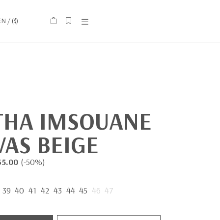
EN
/ (
$
)
THA IMSOUANE
AS BEIGE
35.00
(-50%)
39
40
41
42
43
44
45
46
47