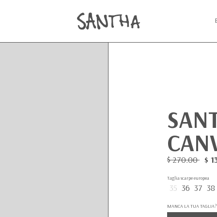
SAN
CANV
$ 270.00
$ 1
Taglia scarpe europea
35
36
37
38
MANCA LA TUA TAGLIA?