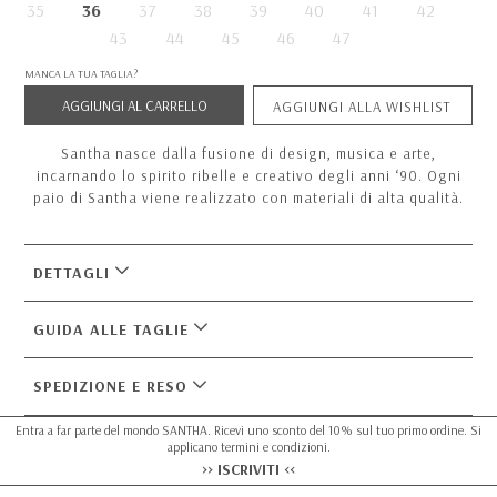
35
36
37
38
39
40
41
42
43
44
45
46
47
MANCA LA TUA TAGLIA?
AGGIUNGI AL CARRELLO
AGGIUNGI ALLA WISHLIST
Santha nasce dalla fusione di design, musica e arte,
incarnando lo spirito ribelle e creativo degli anni ‘90. Ogni
paio di Santha viene realizzato con materiali di alta qualità.
DETTAGLI
GUIDA ALLE TAGLIE
SPEDIZIONE E RESO
Entra a far parte del mondo SANTHA. Ricevi uno sconto del 10% sul tuo primo ordine. Si
applicano termini e condizioni.
>> ISCRIVITI <<