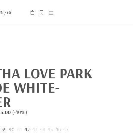
EN
/ (
$
)
THA LOVE PARK
E WHITE-
ER
83.00
(-40%)
39
40
41
42
43
44
45
46
47