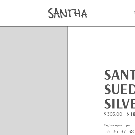
SAN
SUED
SILV
$ 305.00
$ 1
Taglia scarpe europea
35
36
37
38