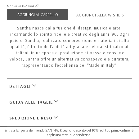
MANCA LA TUA TAGLIA?
AGGIUNGI AL CARRELLO
AGGIUNGI ALLA WISHLIST
Santha nasce dalla fusione di design, musica e arte,
incarnando lo spirito ribelle e creativo degli anni ‘90. Ogni
paio di Santha, realizzato con precisione e materiali di alta
qualità, è frutto dell'abilità artigianale dei maestri calzolai
italiani. In un'epoca di produzione di massa e consumo
veloce, Santha offre un'alternativa consapevole e duratura,
rappresentando l'eccellenza del “Made in Italy”.
DETTAGLI
GUIDA ALLE TAGLIE
SPEDIZIONE E RESO
Entra a far parte del mondo SANTHA. Ricevi uno sconto del 10% sul tuo primo ordine. Si
applicano termini e condizioni.