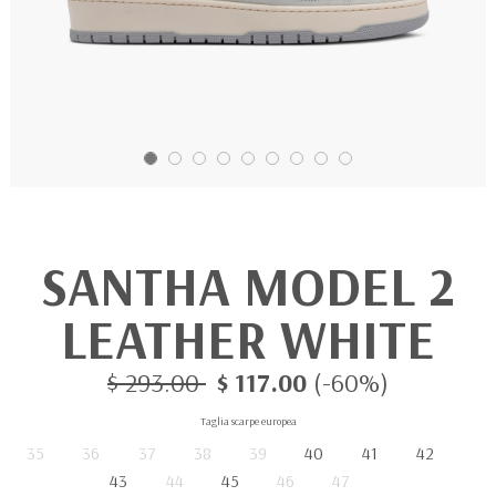
SANTHA MODEL 2
LEATHER WHITE
$ 293.00
$ 117.00
(-60%)
Taglia scarpe europea
35
36
37
38
39
40
41
42
43
44
45
46
47