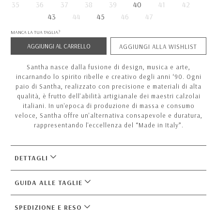
35
36
37
38
39
40
41
42
43
44
45
46
47
MANCA LA TUA TAGLIA?
AGGIUNGI AL CARRELLO
AGGIUNGI ALLA WISHLIST
Santha nasce dalla fusione di design, musica e arte,
incarnando lo spirito ribelle e creativo degli anni ‘90. Ogni
paio di Santha, realizzato con precisione e materiali di alta
qualità, è frutto dell'abilità artigianale dei maestri calzolai
italiani. In un'epoca di produzione di massa e consumo
veloce, Santha offre un'alternativa consapevole e duratura,
rappresentando l'eccellenza del “Made in Italy”.
DETTAGLI
GUIDA ALLE TAGLIE
SPEDIZIONE E RESO