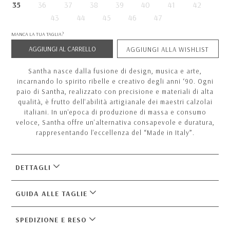
35
36
37
38
39
40
41
42
43
44
45
46
47
MANCA LA TUA TAGLIA?
AGGIUNGI AL CARRELLO
AGGIUNGI ALLA WISHLIST
Santha nasce dalla fusione di design, musica e arte,
incarnando lo spirito ribelle e creativo degli anni ‘90. Ogni
paio di Santha, realizzato con precisione e materiali di alta
qualità, è frutto dell'abilità artigianale dei maestri calzolai
italiani. In un'epoca di produzione di massa e consumo
veloce, Santha offre un'alternativa consapevole e duratura,
rappresentando l'eccellenza del “Made in Italy”.
DETTAGLI
GUIDA ALLE TAGLIE
SPEDIZIONE E RESO